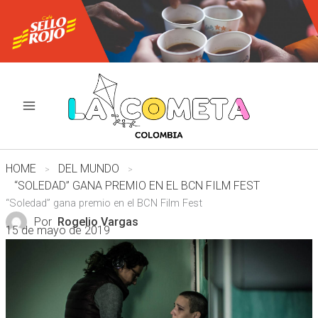
Ir
al
contenido
HOME
DEL MUNDO
“SOLEDAD” GANA PREMIO EN EL BCN FILM FEST
“Soledad” gana premio en el BCN Film Fest
Por
Rogelio Vargas
15 de mayo de 2019