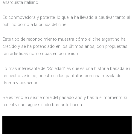
anarquista italiano.
Es conmovedora y potente, lo que la ha llevado a cautivar tanto al
público como a la crítica del cine.
Este tipo de reconocimiento muestra cómo el cine argentino ha
crecido y se ha potenciado en los últimos años, con propuestas
tan artísticas como ricas en contenido.
Lo más interesante de “Soledad” es que es una historia basada en
un hecho verídico, puesto en las pantallas con una mezcla de
drama y suspenso.
Se estrenó en septiembre del pasado año y hasta el momento su
receptividad sigue siendo bastante buena.