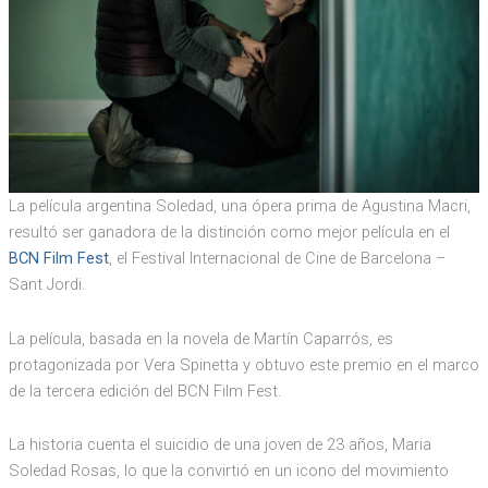
La película argentina Soledad, una ópera prima de Agustina Macri,
resultó ser ganadora de la distinción como mejor película en el
BCN Film Fest
, el Festival Internacional de Cine de Barcelona –
Sant Jordi.
La película, basada en la novela de Martín Caparrós, es
protagonizada por Vera Spinetta y obtuvo este premio en el marco
de la tercera edición del BCN Film Fest.
La historia cuenta el suicidio de una joven de 23 años, Maria
Soledad Rosas, lo que la convirtió en un icono del movimiento