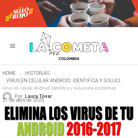
Ir
al
contenido
HOME
HISTORIAS
VIRUS EN CELULAR ANDROID: IDENTIFICA Y SOLUCIONA PROBLEMAS
Virus en celular Android: Identifica y soluciona problemas
Por
Laura Tovar
21 de abril de 2025