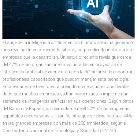
El auge de la inteligencia artificial en los últimos años ha generado
una revolución en el mercado laboral, sorprendiendo incluso a las
empresas que la desarrollan. Un estudio reciente revela que cerca
del 47% de las organizaciones involucradas en proyectos de
inteligencia artificial se encuentran con la difícil tarea de encontrar
profesionales capacitados que puedan manejar esta tecnología.
Esta escasez de talento está creando un desajuste considerable,
dado que muchas empresas ya han comenzado a implementar
sistemas de inteligencia artificial en sus operaciones. Según datos
del Banco de España, aproximadamente el 20% de las empresas
españolas encuestadas utilizan IA, cifra que se eleva hasta el 44%
en las grandes empresas con más de 250 empleados, según el
Observatorio Nacional de Tecnología y Sociedad (ONTSI).