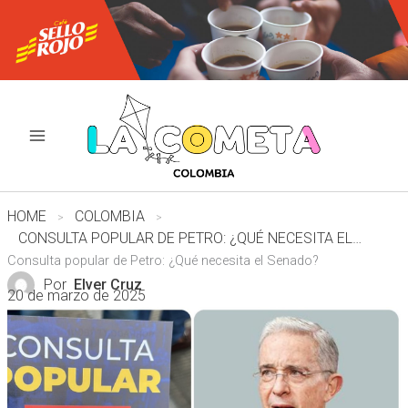
Ir
al
contenido
HOME
COLOMBIA
CONSULTA POPULAR DE PETRO: ¿QUÉ NECESITA EL SENADO?
Consulta popular de Petro: ¿Qué necesita el Senado?
Por
Elver Cruz
20 de marzo de 2025