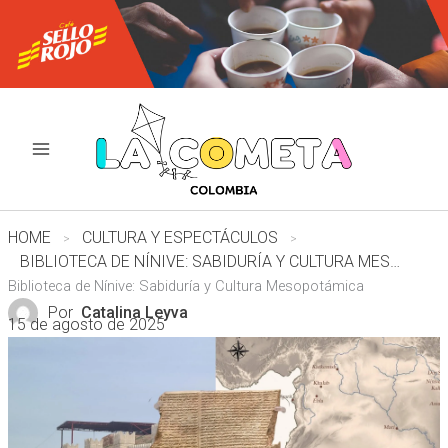
Ir
al
contenido
HOME
CULTURA Y ESPECTÁCULOS
BIBLIOTECA DE NÍNIVE: SABIDURÍA Y CULTURA MESOPOTÁMICA
Biblioteca de Nínive: Sabiduría y Cultura Mesopotámica
Por
Catalina Leyva
15 de agosto de 2025