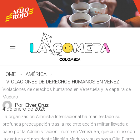
Ir
al
contenido
HOME
AMÉRICA
VIOLACIONES DE DERECHOS HUMANOS EN VENEZUELA Y LA CAPTURA DE MADURO
Violaciones de derechos humanos en Venezuela y la captura de
Maduro
Por
Elver Cruz
4 de enero de 2026
La organización Amnistía Internacional ha manifestado su
profunda preocupación tras la reciente acción militar llevada a
cabo por la Administración Trump en Venezuela, que culminó con
la captura del presidente Nicolás Maduro y su esposa Cilia Flores.