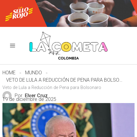
Ir
al
contenido
HOME
MUNDO
VETO DE LULA A REDUCCIÓN DE PENA PARA BOLSONARO
Veto de Lula a Reducción de Pena para Bolsonaro
Por
Elver Cruz
19 de diciembre de 2025