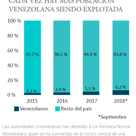
Las autoridades colombianas han detenido a Lix Verónica Novoa
Montenegro, quien se ha convertido en el rostro central de una