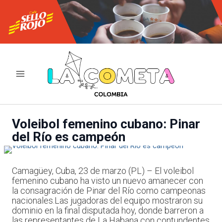
Ir
al
contenido
Voleibol femenino cubano: Pinar
del Río es campeón
Camagüey, Cuba, 23 de marzo (PL) – El voleibol
femenino cubano ha visto un nuevo amanecer con
la consagración de Pinar del Río como campeonas
nacionales.Las jugadoras del equipo mostraron su
dominio en la final disputada hoy, donde barreron a
las representantes de La Habana con contundentes