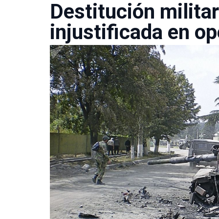
Destitución milita
injustificada en o