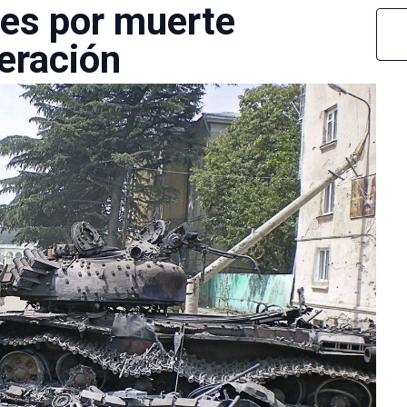
res por muerte
peración