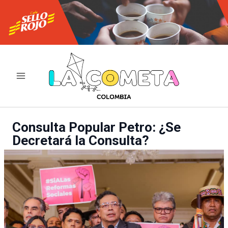
Ir
al
contenido
Consulta Popular Petro: ¿Se
Decretará la Consulta?