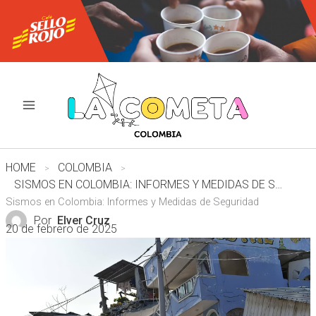
Ir
al
contenido
HOME
COLOMBIA
SISMOS EN COLOMBIA: INFORMES Y MEDIDAS DE SEGURIDAD
Sismos en Colombia: Informes y Medidas de Seguridad
Por
Elver Cruz
20 de febrero de 2025