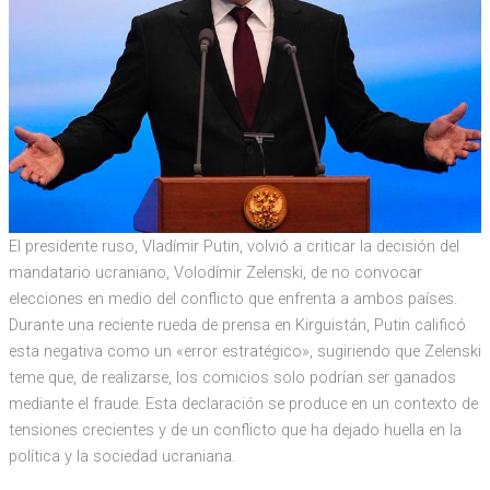
El presidente ruso, Vladímir Putin, volvió a criticar la decisión del
mandatario ucraniano, Volodímir Zelenski, de no convocar
elecciones en medio del conflicto que enfrenta a ambos países.
Durante una reciente rueda de prensa en Kirguistán, Putin calificó
esta negativa como un «error estratégico», sugiriendo que Zelenski
teme que, de realizarse, los comicios solo podrían ser ganados
mediante el fraude. Esta declaración se produce en un contexto de
tensiones crecientes y de un conflicto que ha dejado huella en la
política y la sociedad ucraniana.