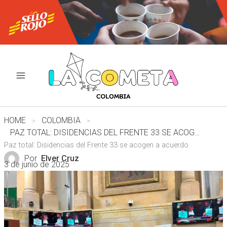
Ir
al
contenido
HOME
COLOMBIA
PAZ TOTAL: DISIDENCIAS DEL FRENTE 33 SE ACOGEN A ACUERDO
Paz total: Disidencias del Frente 33 se acogen a acuerdo
Por
Elver Cruz
3 de junio de 2025