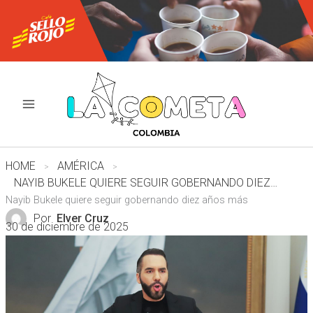
Ir
al
contenido
HOME
AMÉRICA
NAYIB BUKELE QUIERE SEGUIR GOBERNANDO DIEZ AÑOS MÁS
Nayib Bukele quiere seguir gobernando diez años más
Por
Elver Cruz
30 de diciembre de 2025