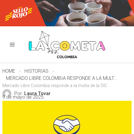
Ir
al
contenido
HOME
HISTORIAS
MERCADO LIBRE COLOMBIA RESPONDE A LA MULTA DE LA SIC
Mercado Libre Colombia responde a la multa de la SIC
Por
Laura Tovar
9 de mayo de 2025