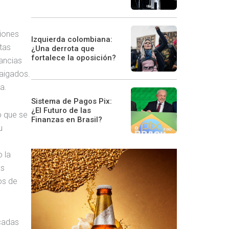
siones
Izquierda colombiana:
tas
¿Una derrota que
fortalece la oposición?
tancias
raigados.
a.
Sistema de Pagos Pix:
¿El Futuro de las
o que se
Finanzas en Brasil?
u
 la
as
os de
écadas