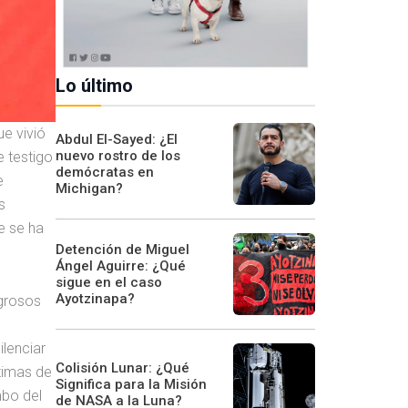
Lo último
e vivió
Abdul El-Sayed: ¿El
nuevo rostro de los
e testigo
demócratas en
e
Michigan?
s
e se ha
Detención de Miguel
Ángel Aguirre: ¿Qué
sigue en el caso
Ayotzinapa?
igrosos
ilenciar
Colisión Lunar: ¿Qué
ctimas de
Significa para la Misión
mbo del
de NASA a la Luna?