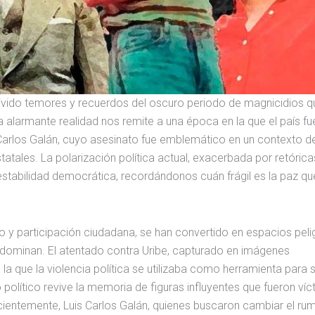
vivido temores y recuerdos del oscuro periodo de magnicidios qu
alarmante realidad nos remite a una época en la que el país fu
s Carlos Galán, cuyo asesinato fue emblemático en un contexto d
tatales. La polarización política actual, exacerbada por retórica
 estabilidad democrática, recordándonos cuán frágil es la paz qu
o y participación ciudadana, se han convertido en espacios pel
redominan. El atentado contra Uribe, capturado en imágenes
a que la violencia política se utilizaba como herramienta para s
 político revive la memoria de figuras influyentes que fueron ví
ecientemente, Luis Carlos Galán, quienes buscaron cambiar el ru