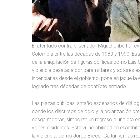
El atentado contra el senador Miguel Uribe ha re
Colombia entre las décadas de 1980 y 1990. Esta 
de la aniquilación de figuras políticas como Lui
violencia desatada por paramilitares y actores es
incendiarias desde el gobierno, pone en jaque la
logrado tras décadas de conflicto armado.
Las plazas públicas, antaño escenarios de diálog
donde los discursos de odio y la polarización p
desgarradoras, simboliza un regreso a una era en l
voces disidentes. Esta vulnerabilidad en el ámbito
la violencia, como Jorge Eliécer Gaitán y, más r