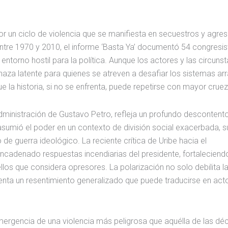
r un ciclo de violencia que se manifiesta en secuestros y agre
Entre 1970 y 2010, el informe ‘Basta Ya’ documentó 54 congresis
ntorno hostil para la política. Aunque los actores y las circuns
aza latente para quienes se atreven a desafiar los sistemas ar
e la historia, si no se enfrenta, puede repetirse con mayor cruez
a administración de Gustavo Petro, refleja un profundo descontent
sumió el poder en un contexto de división social exacerbada, s
de guerra ideológico. La reciente crítica de Uribe hacia el
ncadenado respuestas incendiarias del presidente, fortaleciendo
los que considera opresores. La polarización no solo debilita l
enta un resentimiento generalizado que puede traducirse en act
emergencia de una violencia más peligrosa que aquélla de las d