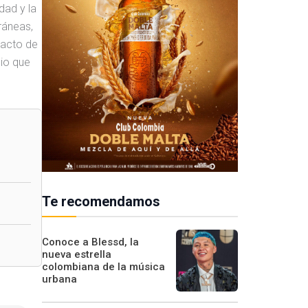
dad y la
ráneas,
 acto de
dio que
Te recomendamos
Conoce a Blessd, la
nueva estrella
colombiana de la música
urbana