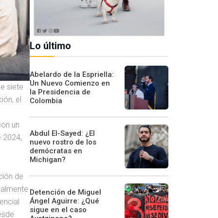
Lo último
Abelardo de la Espriella:
Un Nuevo Comienzo en
e siete
la Presidencia de
ión, el
Colombia
con un
Abdul El-Sayed: ¿El
e 2024,
nuevo rostro de los
demócratas en
Michigan?
ción de
cialmente
Detención de Miguel
Ángel Aguirre: ¿Qué
encial
sigue en el caso
desde