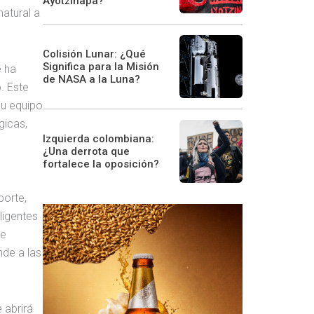
Ayotzinapa?
atural a
Colisión Lunar: ¿Qué
Significa para la Misión
e ha
de NASA a la Luna?
. Este
su equipo
gicas,
Izquierda colombiana:
¿Una derrota que
fortalece la oposición?
porte,
ligentes
ue
nde a las
 abrirá