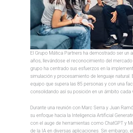
El Grupo Mática Partners ha demostrado ser un act
años, llevándose el reconocimiento del mercado 
grupo ha centrado sus esfuerzos en la implemen
simulación y procesamiento de lenguaje natural. 
equipo que supera las 85 personas y con una fact
consolidando así su posición en un ámbito cada
Durante una reunión con Marc Serra y Juan Ramón
su enfoque hacia la Inteligencia Artificial Gener
con el auge de herramientas como ChatGPT y Mistr
de la IA en diversas aplicaciones. Sin embargo, 