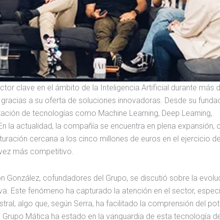
or clave en el ámbito de la Inteligencia Artificial durante más d
gracias a su oferta de soluciones innovadoras. Desde su fundac
tación de tecnologías como Machine Learning, Deep Learning,
En la actualidad, la compañía se encuentra en plena expansión, 
uración cercana a los cinco millones de euros en el ejercicio d
 vez más competitivo.
 González, cofundadores del Grupo, se discutió sobre la evolu
ativa. Este fenómeno ha capturado la atención en el sector, espe
al, algo que, según Serra, ha facilitado la comprensión del pot
el Grupo Mática ha estado en la vanguardia de esta tecnología 