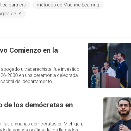
ica partners
métodos de Machine Learning
ogías de IA
evo Comienzo en la
o abogado ultraderechista, fue investido
026-2030 en una ceremonia celebrada
i, capital del departamento…
ro de los demócratas en
 en las primarias demócratas en Michigan,
do la agenda política de los llamados