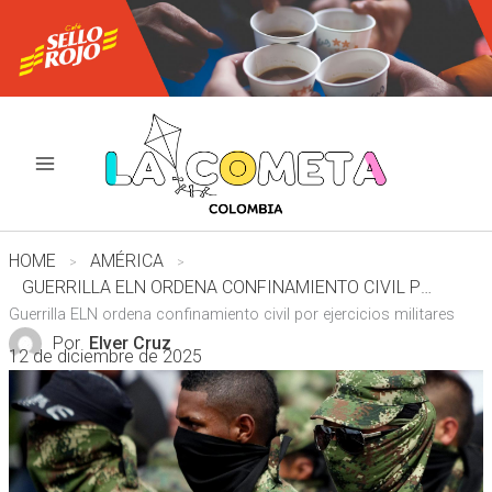
Ir
al
contenido
HOME
AMÉRICA
GUERRILLA ELN ORDENA CONFINAMIENTO CIVIL POR EJERCICIOS MILITARES
Guerrilla ELN ordena confinamiento civil por ejercicios militares
Por
Elver Cruz
12 de diciembre de 2025