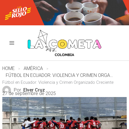
Ir
al
contenido
HOME
AMÉRICA
FÚTBOL EN ECUADOR: VIOLENCIA Y CRIMEN ORGANIZADO CRECIENTE
Fútbol en Ecuador: Violencia y Crimen Organizado Creciente
Por
Elver Cruz
27 de septiembre de 2025