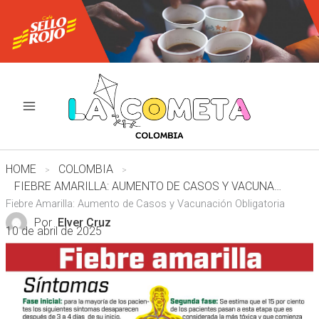
Ir
al
contenido
HOME
COLOMBIA
FIEBRE AMARILLA: AUMENTO DE CASOS Y VACUNACIÓN OBLIGATORIA
Fiebre Amarilla: Aumento de Casos y Vacunación Obligatoria
Por
Elver Cruz
10 de abril de 2025