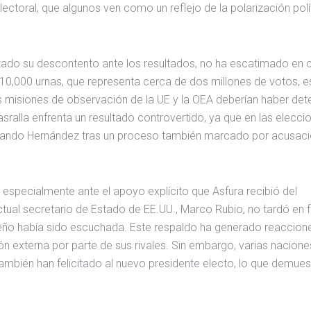
lectoral, que algunos ven como un reflejo de la polarización polí
stado su descontento ante los resultados, no ha escatimado en c
10,000 urnas, que representa cerca de dos millones de votos, e
as misiones de observación de la UE y la OEA deberían haber de
sralla enfrenta un resultado controvertido, ya que en las elecci
rlando Hernández tras un proceso también marcado por acusac
, especialmente ante el apoyo explícito que Asfura recibió del
ual secretario de Estado de EE.UU., Marco Rubio, no tardó en fe
reño había sido escuchada. Este respaldo ha generado reaccion
ón externa por parte de sus rivales. Sin embargo, varias nacione
ambién han felicitado al nuevo presidente electo, lo que demues