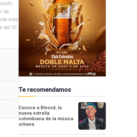
riunfo
eo de
Ante este
s del 30
Te recomendamos
Conoce a Blessd, la
nueva estrella
colombiana de la música
urbana