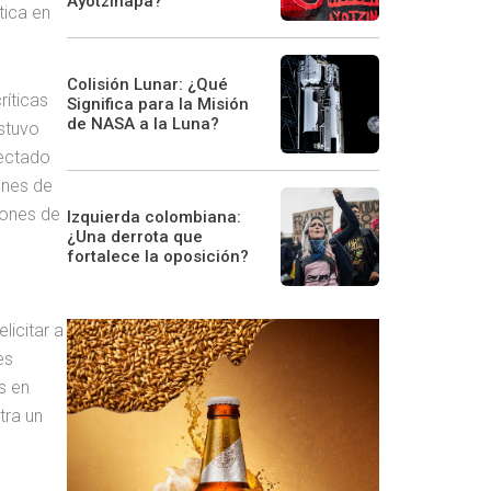
Ayotzinapa?
tica en
Colisión Lunar: ¿Qué
ríticas
Significa para la Misión
de NASA a la Luna?
stuvo
tectado
ones de
iones de
Izquierda colombiana:
¿Una derrota que
fortalece la oposición?
licitar a
es
s en
tra un