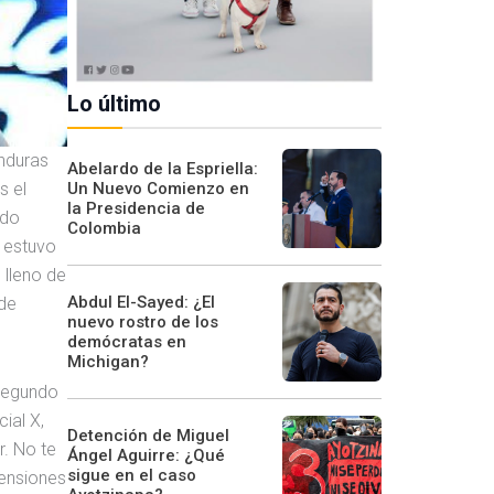
Lo último
onduras
Abelardo de la Espriella:
Un Nuevo Comienzo en
s el
la Presidencia de
ido
Colombia
l estuvo
 lleno de
Abdul El-Sayed: ¿El
 de
nuevo rostro de los
demócratas en
Michigan?
 segundo
ial X,
Detención de Miguel
. No te
Ángel Aguirre: ¿Qué
sigue en el caso
tensiones