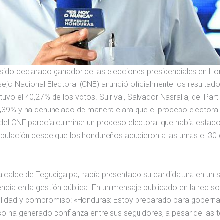
 sido declarado ganador de las elecciones presidenciales en H
ejo Nacional Electoral (CNE) anunció oficialmente los resultado
uvo el 40,27% de los votos. Su rival, Salvador Nasralla, del Part
9,39% y ha denunciado de manera clara que el proceso electora
 del CNE parecía culminar un proceso electoral que había estado
ipulación desde que los hondureños acudieron a las urnas el 30
calde de Tegucigalpa, había presentado su candidatura en un
ncia en la gestión pública. En un mensaje publicado en la red soc
ilidad y compromiso: «Honduras: Estoy preparado para gobernar
rso ha generado confianza entre sus seguidores, a pesar de las 