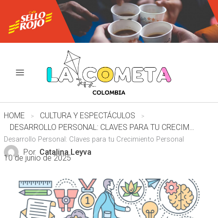
Ir
al
contenido
HOME
CULTURA Y ESPECTÁCULOS
DESARROLLO PERSONAL: CLAVES PARA TU CRECIMIENTO PERSONAL
Desarrollo Personal: Claves para tu Crecimiento Personal
Por
Catalina Leyva
10 de junio de 2025