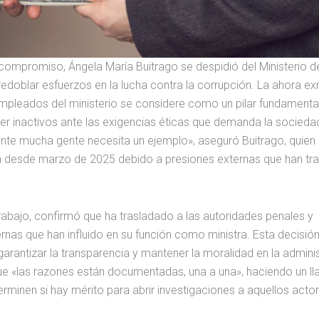
compromiso, Ángela María Buitrago se despidió del Ministerio d
edoblar esfuerzos en la lucha contra la corrupción. La ahora ex
mpleados del ministerio se considere como un pilar fundamental
r inactivos ante las exigencias éticas que demanda la socieda
e mucha gente necesita un ejemplo», aseguró Buitrago, quien
ón desde marzo de 2025 debido a presiones externas que han tr
trabajo, confirmó que ha trasladado a las autoridades penales y
ternas que han influido en su función como ministra. Esta decisió
rantizar la transparencia y mantener la moralidad en la adminis
ue «las razones están documentadas, una a una», haciendo un l
rminen si hay mérito para abrir investigaciones a aquellos acto