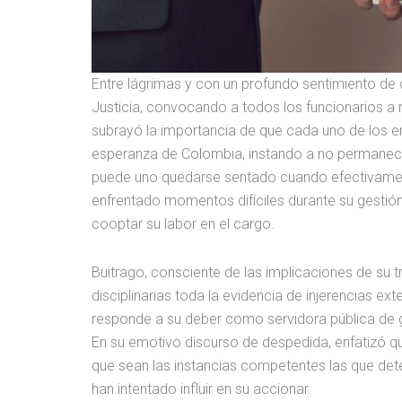
Entre lágrimas y con un profundo sentimiento de 
Justicia, convocando a todos los funcionarios a r
subrayó la importancia de que cada uno de los e
esperanza de Colombia, instando a no permanece
puede uno quedarse sentado cuando efectivament
enfrentado momentos difíciles durante su gesti
cooptar su labor en el cargo.
Buitrago, consciente de las implicaciones de su 
disciplinarias toda la evidencia de injerencias ex
responde a su deber como servidora pública de ga
En su emotivo discurso de despedida, enfatizó q
que sean las instancias competentes las que dete
han intentado influir en su accionar.