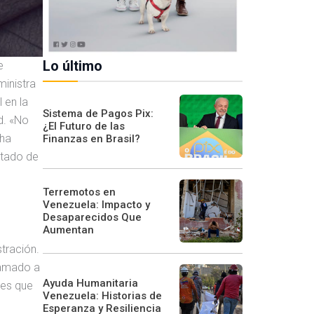
Lo último
e
ministra
 en la
Sistema de Pagos Pix:
d. «No
¿El Futuro de las
 ha
Finanzas en Brasil?
atado de
Terremotos en
Venezuela: Impacto y
Desaparecidos Que
Aumentan
n
tración.
lamado a
Ayuda Humanitaria
res que
Venezuela: Historias de
Esperanza y Resiliencia