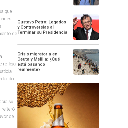
ios que
vances
Gustavo Petro: Legados
s
y Controversias al
Terminar su Presidencia
miento de
Crisis migratoria en
a
Ceuta y Melilla: ¿Qué
 refleja
está pasando
realmente?
sticia
ordando
acia su
 reiteró
avor de