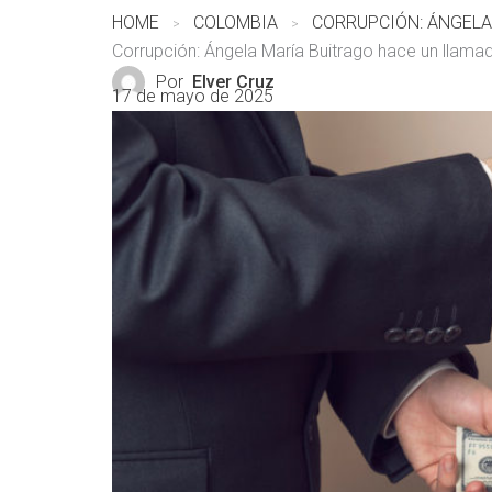
HOME
COLOMBIA
Corrupción: Ángela María Buitrago hace un llama
Por
Elver Cruz
17 de mayo de 2025