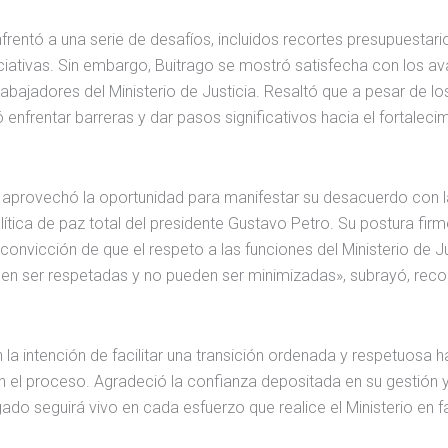
nfrentó a una serie de desafíos, incluidos recortes presupuestar
iciativas. Sin embargo, Buitrago se mostró satisfecha con los a
abajadores del Ministerio de Justicia. Resaltó que a pesar de lo
nfrentar barreras y dar pasos significativos hacia el fortaleci
o aprovechó la oportunidad para manifestar su desacuerdo con l
tica de paz total del presidente Gustavo Petro. Su postura firme
convicción de que el respeto a las funciones del Ministerio de Ju
eben ser respetadas y no pueden ser minimizadas», subrayó, rec
 la intención de facilitar una transición ordenada y respetuosa h
 el proceso. Agradeció la confianza depositada en su gestión y
ado seguirá vivo en cada esfuerzo que realice el Ministerio en f