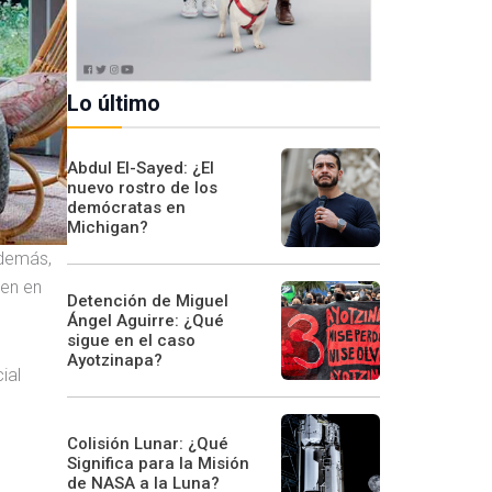
Lo último
Abdul El-Sayed: ¿El
nuevo rostro de los
demócratas en
Michigan?
Además,
ten en
Detención de Miguel
Ángel Aguirre: ¿Qué
sigue en el caso
Ayotzinapa?
ial
Colisión Lunar: ¿Qué
Significa para la Misión
de NASA a la Luna?