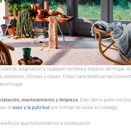
idad de adaptación a cualquier ventana y espacio del hogar. 
 reuniones, oficinas y clases. Estas características las convier
n el hogar.
nstalación, mantenimiento y limpieza
. Este último punto es cruc
ues el
aseo y la pulcritud
son formas de evitar el contagio.
 beneficios que mencionamos a continuación.