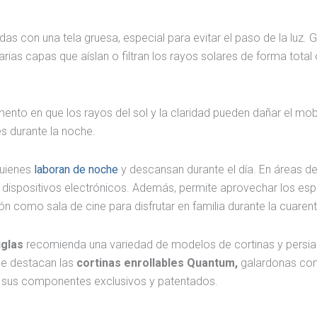
as con una tela gruesa, especial para evitar el paso de la luz. 
rias capas que aíslan o filtran los rayos solares de forma total
o en que los rayos del sol y la claridad pueden dañar el mobil
s durante la noche.
quienes
laboran de noche
y descansan durante el día. En áreas de
s en dispositivos electrónicos. Además, permite aprovechar los es
n como sala de cine para disfrutar en familia durante la cuaren
glas
recomienda una variedad de modelos de cortinas y persi
Se destacan las
cortinas enrollables Quantum,
galardonas con
r sus componentes exclusivos y patentados.