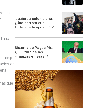
Gracias a
Izquierda colombiana:
 o
¿Una derrota que
fortalece la oposición?
iario.
Sistema de Pagos Pix:
¿El Futuro de las
Finanzas en Brasil?
 trabajo
pacios de
tena.
anas que
 el