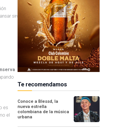
ción
ansar sin
nserva
trapando
Te recomendamos
Conoce a Blessd, la
nueva estrella
to es
colombiana de la música
mo el
urbana