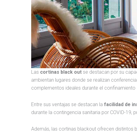
Las
cortinas
black out
se destacan por su capac
ambientan lugares donde se realizan conferencias,
complementos ideales durante el confinamiento e
Entre sus ventajas se destacan la
facilidad de i
durante la contingencia sanitaria por COVID-19, p
Además, las cortinas blackout ofrecen distintos