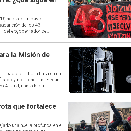
rre: ¿Qué sigue en
FGR) ha dado un paso
esaparición de los 43
ión del exgobernador de…
ara la Misión de
 impactó contra la Luna en un
ficado y no intencional.Según
o Austral, ubicado en…
rota que fortalece
ejado una huella profunda en el