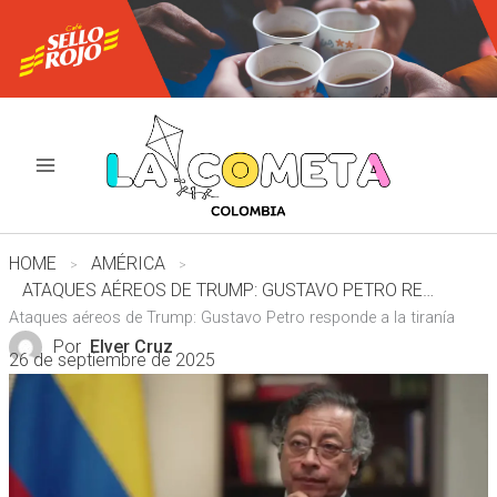
Ir
al
contenido
HOME
AMÉRICA
ATAQUES AÉREOS DE TRUMP: GUSTAVO PETRO RESPONDE A LA TIRANÍA
Ataques aéreos de Trump: Gustavo Petro responde a la tiranía
Por
Elver Cruz
26 de septiembre de 2025