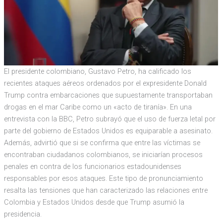
El presidente colombiano, Gustavo Petro, ha calificado los
recientes ataques aéreos ordenados por el expresidente Donald
Trump contra embarcaciones que supuestamente transportaban
drogas en el mar Caribe como un «acto de tiranía». En una
entrevista con la BBC, Petro subrayó que el uso de fuerza letal por
parte del gobierno de Estados Unidos es equiparable a asesinato.
Además, advirtió que si se confirma que entre las víctimas se
encontraban ciudadanos colombianos, se iniciarían procesos
penales en contra de los funcionarios estadounidenses
responsables por esos ataques. Este tipo de pronunciamiento
resalta las tensiones que han caracterizado las relaciones entre
Colombia y Estados Unidos desde que Trump asumió la
presidencia.