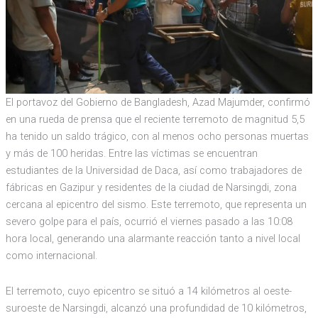
El portavoz del Gobierno de Bangladesh, Azad Majumder, confirmó
en una rueda de prensa que el reciente terremoto de magnitud 5,5
ha tenido un saldo trágico, con al menos ocho personas muertas
y más de 100 heridas. Entre las víctimas se encuentran
estudiantes de la Universidad de Daca, así como trabajadores de
fábricas en Gazipur y residentes de la ciudad de Narsingdi, zona
cercana al epicentro del sismo. Este terremoto, que representa un
severo golpe para el país, ocurrió el viernes pasado a las 10:08
hora local, generando una alarmante reacción tanto a nivel local
como internacional.
El terremoto, cuyo epicentro se situó a 14 kilómetros al oeste-
suroeste de Narsingdi, alcanzó una profundidad de 10 kilómetros,