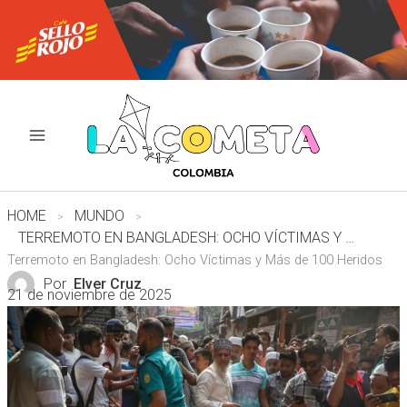
Ir
al
contenido
HOME
MUNDO
TERREMOTO EN BANGLADESH: OCHO VÍCTIMAS Y MÁS DE 100 HERIDOS
Terremoto en Bangladesh: Ocho Víctimas y Más de 100 Heridos
Por
Elver Cruz
21 de noviembre de 2025