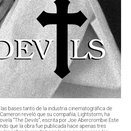
as bases tanto de la industria cinematográfica de
 Cameron reveló que su compañía, Lightstorm, ha
ovela "The Devils", escrita por Joe Abercrombie.Este
ndo que la obra fue publicada hace apenas tres