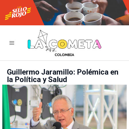
Ir
al
contenido
Guillermo Jaramillo: Polémica en
la Política y Salud