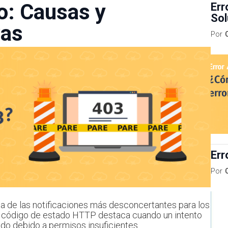
o: Causas y
Err
Sol
vas
Por
Err
Por
na de las notificaciones más desconcertantes para los
te código de estado HTTP destaca cuando un intento
ido debido a permisos insuficientes.