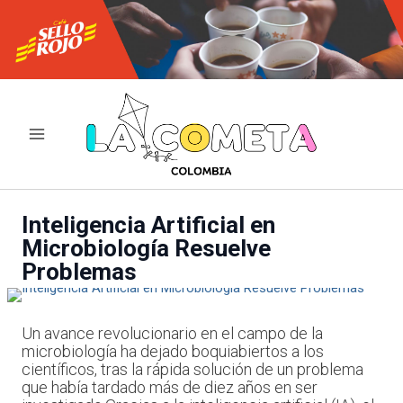
Ir
al
contenido
Inteligencia Artificial en
Microbiología Resuelve
Problemas
Un avance revolucionario en el campo de la
microbiología ha dejado boquiabiertos a los
científicos, tras la rápida solución de un problema
que había tardado más de diez años en ser