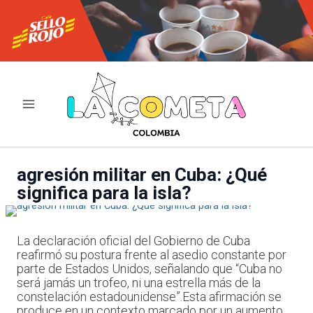
Ir
al
contenido
agresión militar en Cuba: ¿Qué
significa para la isla?
La declaración oficial del Gobierno de Cuba
reafirmó su postura frente al asedio constante por
parte de Estados Unidos, señalando que “Cuba no
será jamás un trofeo, ni una estrella más de la
constelación estadounidense”.Esta afirmación se
produce en un contexto marcado por un aumento