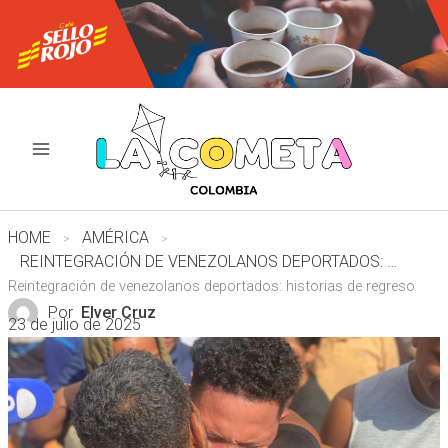
Ir
al
contenido
HOME
AMÉRICA
REINTEGRACIÓN DE VENEZOLANOS DEPORTADOS: HISTORIAS DE REGRESO
Reintegración de venezolanos deportados: historias de regreso
Por
Elver Cruz
23 de julio de 2025