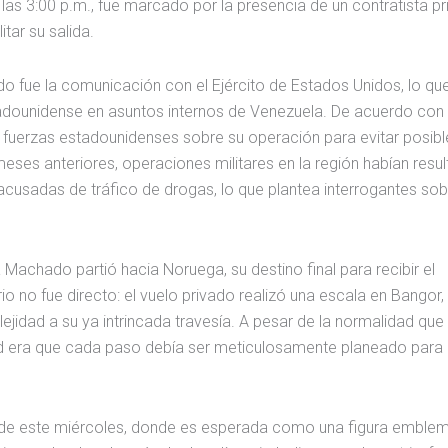
 de las 3:00 p.m., fue marcado por la presencia de un contratista p
tar su salida.
o fue la comunicación con el Ejército de Estados Unidos, lo qu
tadounidense en asuntos internos de Venezuela. De acuerdo con 
s fuerzas estadounidenses sobre su operación para evitar posibl
 meses anteriores, operaciones militares en la región habían resu
cusadas de tráfico de drogas, lo que plantea interrogantes sob
Machado partió hacia Noruega, su destino final para recibir el
io no fue directo: el vuelo privado realizó una escala en Bangor,
lejidad a su ya intrincada travesía. A pesar de la normalidad que
idad era que cada paso debía ser meticulosamente planeado para
 de este miércoles, donde es esperada como una figura emblem