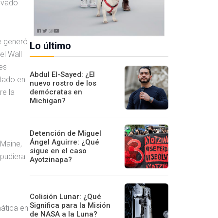
rivado
e generó
Lo último
el Wall
es
Abdul El-Sayed: ¿El
ltado en
nuevo rostro de los
demócratas en
re la
Michigan?
Detención de Miguel
Ángel Aguirre: ¿Qué
 Maine,
sigue en el caso
 pudiera
Ayotzinapa?
Colisión Lunar: ¿Qué
Significa para la Misión
ática en
de NASA a la Luna?