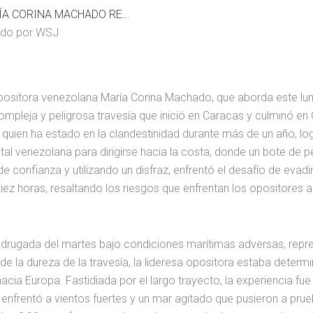
PLAN DE ESCAPE DE MARÍA CORINA MACHADO REVELADO POR WSJ
ado por WSJ
opositora venezolana María Corina Machado, que aborda este lun
mpleja y peligrosa travesía que inició en Caracas y culminó en 
quien ha estado en la clandestinidad durante más de un año, lo
tal venezolana para dirigirse hacia la costa, donde un bote de p
onfianza y utilizando un disfraz, enfrentó el desafío de evadi
diez horas, resaltando los riesgos que enfrentan los opositores a
 madrugada del martes bajo condiciones marítimas adversas, repr
 la dureza de la travesía, la lideresa opositora estaba determ
acia Europa. Fastidiada por el largo trayecto, la experiencia fue
 enfrentó a vientos fuertes y un mar agitado que pusieron a pru