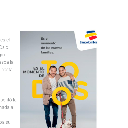
es el
Oslo.
gró
esca la
r hasta
l
esentó la
inada a
eba su