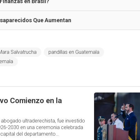
 Finanzas en Brasil?
esaparecidos Que Aumentan
Mara Salvatrucha
pandillas en Guatemala
temala
evo Comienzo en la
o abogado ultraderechista, fue investido
026-2030 en una ceremonia celebrada
i, capital del departamento…