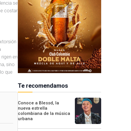
lencia se
de costar
extorsión
a
 rigen en
na, sino
clo que
Te recomendamos
Conoce a Blessd, la
nueva estrella
colombiana de la música
urbana