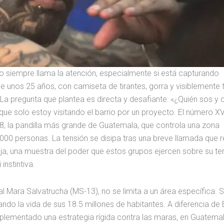
o siempre llama la atención, especialmente si está capturando
 unos 25 años, con camiseta de tirantes, gorra y visiblemente 
 La pregunta que plantea es directa y desafiante: «¿Quién sos y 
ue solo estoy visitando el barrio por un proyecto. El número XV
 18, la pandilla más grande de Guatemala, que controla una zona
0 personas. La tensión se disipa tras una breve llamada que r
leja, una muestra del poder que estos grupos ejercen sobre su terr
instintiva.
ival Mara Salvatrucha (MS-13), no se limita a un área específica. 
ndo la vida de sus 18.5 millones de habitantes. A diferencia de 
plementado una estrategia rígida contra las maras, en Guatemal