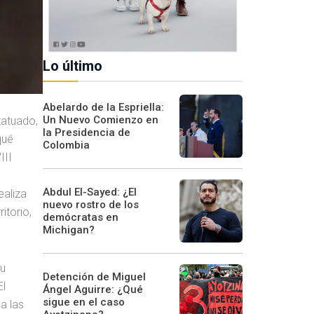
Lo último
Abelardo de la Espriella:
Un Nuevo Comienzo en
tatuado,
la Presidencia de
qué
Colombia
III
Abdul El-Sayed: ¿El
ealiza
nuevo rostro de los
itorio,
demócratas en
Michigan?
Su
Detención de Miguel
El
Ángel Aguirre: ¿Qué
sigue en el caso
a las