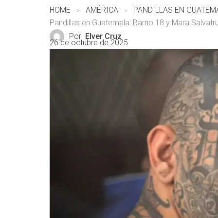
HOME
AMÉRICA
Pandillas en Guatemala: Barrio 18 y Mara Salvatr
Por
Elver Cruz
26 de octubre de 2025