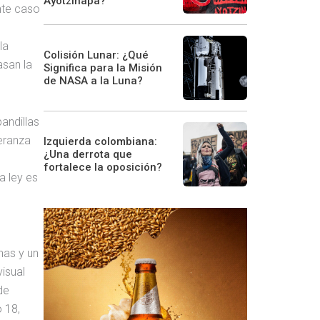
Ayotzinapa?
nte caso
la
Colisión Lunar: ¿Qué
asan la
Significa para la Misión
de NASA a la Luna?
andillas
peranza
Izquierda colombiana:
¿Una derrota que
fortalece la oposición?
a ley es
has y un
isual
de
 18,