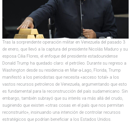
Tras la sorprendente operación militar en Venezuela del pasado 3
de enero, que llevó a la captura del presidente Nicolás Maduro y su
esposa Cilia Flores, el enfoque del presidente estadounidense
Donald Trump ha quedado claro: el petróleo. Durante su regreso a
Washington desde su residencia en Mar-a-Lago, Florida, Trump
manifestó a los periodistas que necesita «acceso total» a los
vastos recursos petroleros de Venezuela, argumentando que esto
es fundamental para la reconstrucción del país sudamericano. Sin
embargo, también subrayó que su interés va más allá del crudo,
sugiriendo que existen «otras cosas en el país que nos permitan
reconstruirlo», insinuando una intención de controlar recursos
estratégicos que podrían beneficiar a los Estados Unidos.