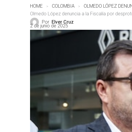
HOME
COLOMBIA
Olmedo López denuncia a la Fiscalía por despro
Por
Elver Cruz
2 de junio de 2025