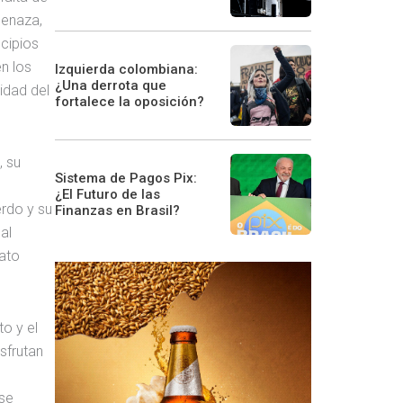
menaza,
ncipios
n los
Izquierda colombiana:
¿Una derrota que
idad del
fortalece la oposición?
, su
Sistema de Pagos Pix:
¿El Futuro de las
erdo y su
Finanzas en Brasil?
al
rato
o y el
sfrutan
 se