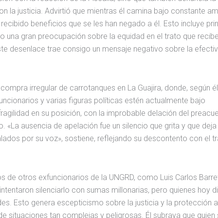
n la justicia. Advirtió que mientras él camina bajo constante a
recibido beneficios que se les han negado a él. Esto incluye pri
o una gran preocupación sobre la equidad en el trato que recibe
ste desenlace trae consigo un mensaje negativo sobre la efectiv
ompra irregular de carrotanques en La Guajira, donde, según él
uncionarios y varias figuras políticas estén actualmente bajo
fragilidad en su posición, con la improbable delación del preacu
«La ausencia de apelación fue un silencio que grita y que deja 
ados por su voz», sostiene, reflejando su descontento con el t
 de otros exfuncionarios de la UNGRD, como Luis Carlos Barret
entaron silenciarlo con sumas millonarias, pero quienes hoy di
des. Esto genera escepticismo sobre la justicia y la protección a
e situaciones tan complejas y peligrosas. Él subraya que quien