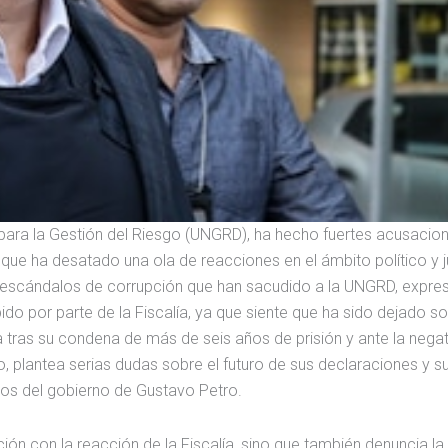
para la Gestión del Riesgo (UNGRD), ha hecho fuertes acusacion
que ha desatado una ola de reacciones en el ámbito político y ju
 escándalos de corrupción que han sacudido a la UNGRD, expre
ido por parte de la Fiscalía, ya que siente que ha sido dejado so
 tras su condena de más de seis años de prisión y ante la nega
o, plantea serias dudas sobre el futuro de sus declaraciones y su
os del gobierno de Gustavo Petro.
ión con la reacción de la Fiscalía, sino que también denuncia la 