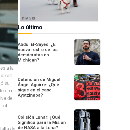
Lo último
Abdul El-Sayed: ¿El
nuevo rostro de los
demócratas en
Michigan?
es a la
dicial.
Detención de Miguel
só su
Ángel Aguirre: ¿Qué
sigue en el caso
lo en un
Ayotzinapa?
tiva de
 rol
Colisión Lunar: ¿Qué
Significa para la Misión
de NASA a la Luna?
falta de