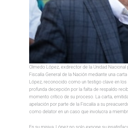
Olmedo López, exdirector de la Unidad Nacional 
Fiscalía General de la Nación mediante una carta 
López, reconocido como un testigo clave en los
profunda decepción por la falta de respaldo recib
momento crítico de su proceso. La carta, emitida
apelación por parte de la Fiscalía a su preacuerd
como delator en un caso que involucra a miembr
En su misiva, López no solo expone su insatisfacc