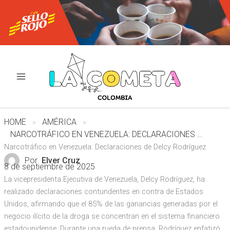
Ir
al
contenido
HOME
AMÉRICA
NARCOTRÁFICO EN VENEZUELA: DECLARACIONES DE DELCY RODRÍGUEZ
Narcotráfico en Venezuela: Declaraciones de Delcy Rodríguez
Por
Elver Cruz
8 de septiembre de 2025
La vicepresidenta Ejecutiva de Venezuela, Delcy Rodríguez, ha
realizado declaraciones contundentes en contra de Estados
Unidos, afirmando que el 85% de las ganancias generadas por el
negocio ilícito de la droga se concentran en el sistema financiero
estadounidense. Durante una rueda de prensa, Rodríguez enfatizó