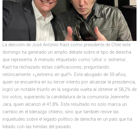
La elección de José Antonio Kast como presidente de Chile este
domingo ha generado un amplio debate sobre el tipo de derecha
que representa. A menudo etiquetado como ‘ultra’ o ‘extrema’,
Kast ha rechazado estas calificaciones, preguntando
retóricamente: «¿extremo en qué?». Este abogado de 59 años,
quien se encuentra en su tercer intento por alcanzar la presidencia,
logró un notable triunfo en la segunda vuelta al obtener el 58,2% de
los votos, superando la candidatura de la comunista Jeannette
Jara, quien alcanzó el 41,8%. Este resultado no solo marca un
cambio en el liderazgo chileno, sino que también revive las
inquietudes sobre el legado político de derecha en un país que ha
lidiado con las heridas del pasado.