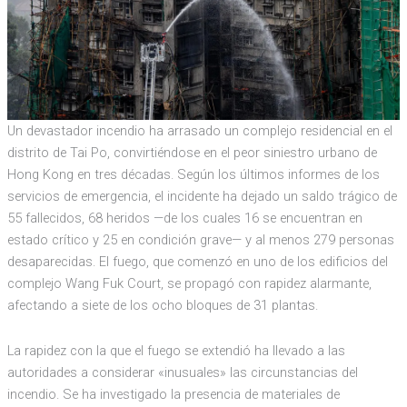
Un devastador incendio ha arrasado un complejo residencial en el
distrito de Tai Po, convirtiéndose en el peor siniestro urbano de
Hong Kong en tres décadas. Según los últimos informes de los
servicios de emergencia, el incidente ha dejado un saldo trágico de
55 fallecidos, 68 heridos —de los cuales 16 se encuentran en
estado crítico y 25 en condición grave— y al menos 279 personas
desaparecidas. El fuego, que comenzó en uno de los edificios del
complejo Wang Fuk Court, se propagó con rapidez alarmante,
afectando a siete de los ocho bloques de 31 plantas.
La rapidez con la que el fuego se extendió ha llevado a las
autoridades a considerar «inusuales» las circunstancias del
incendio. Se ha investigado la presencia de materiales de