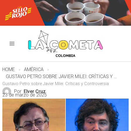
Ir
al
contenido
HOME
AMÉRICA
GUSTAVO PETRO SOBRE JAVIER MILEI: CRÍTICAS Y CONTROVERSIA
Gustavo Petro sobre Javier Milei: Críticas y Controversia
Por
Elver Cruz
23 de marzo de 2025