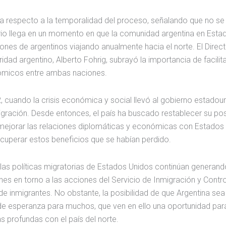
osa respecto a la temporalidad del proceso, señalando que no se
io llega en un momento en que la comunidad argentina en Esta
ones de argentinos viajando anualmente hacia el norte. El Direc
idad argentino, Alberto Fohrig, subrayó la importancia de facilit
onómicos entre ambas naciones.
 cuando la crisis económica y social llevó al gobierno estadou
 migración. Desde entonces, el país ha buscado restablecer su po
n mejorar las relaciones diplomáticas y económicas con Estados
ecuperar estos beneficios que se habían perdido.
e las políticas migratorias de Estados Unidos continúan generand
s en torno a las acciones del Servicio de Inmigración y Contro
 inmigrantes. No obstante, la posibilidad de que Argentina sea
de esperanza para muchos, que ven en ello una oportunidad par
s profundas con el país del norte.