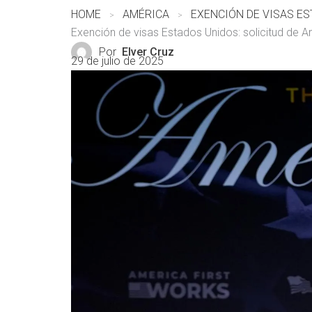
HOME
AMÉRICA
Exención de visas Estados Unidos: solicitud de A
Por
Elver Cruz
29 de julio de 2025