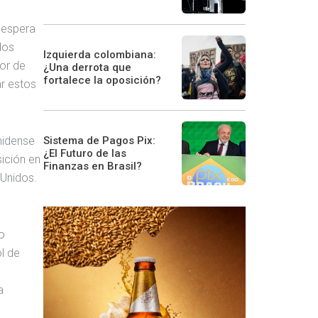
 espera
dos
Izquierda colombiana:
tor de
¿Una derrota que
fortalece la oposición?
ar estos
Sistema de Pagos Pix:
nidense
¿El Futuro de las
sición en
Finanzas en Brasil?
 Unidos.
o
l de
a