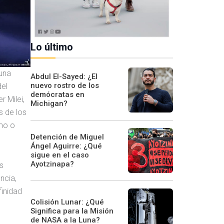
Lo último
 una
Abdul El-Sayed: ¿El
nuevo rostro de los
del
demócratas en
r Milei,
Michigan?
s de los
smo o
Detención de Miguel
Ángel Aguirre: ¿Qué
sigue en el caso
Ayotzinapa?
ís
ncia,
finidad
Colisión Lunar: ¿Qué
Significa para la Misión
de NASA a la Luna?