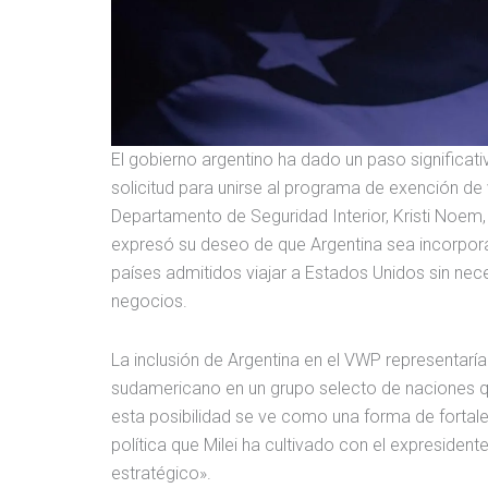
El gobierno argentino ha dado un paso significat
solicitud para unirse al programa de exención de v
Departamento de Seguridad Interior, Kristi Noem, a
expresó su deseo de que Argentina sea incorpor
países admitidos viajar a Estados Unidos sin nec
negocios.
La inclusión de Argentina en el VWP representaría
sudamericano en un grupo selecto de naciones qu
esta posibilidad se ve como una forma de fortale
política que Milei ha cultivado con el expresiden
estratégico».