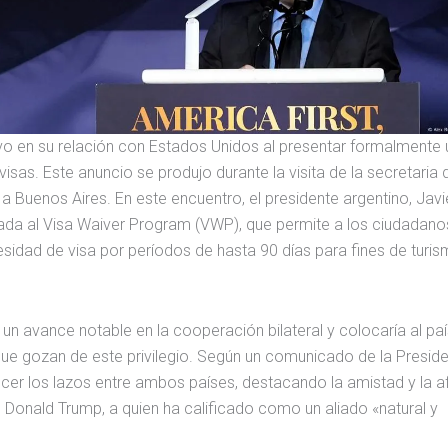
ivo en su relación con Estados Unidos al presentar formalmente
isas. Este anuncio se produjo durante la visita de la secretaria 
 Buenos Aires. En este encuentro, el presidente argentino, Javie
ada al Visa Waiver Program (VWP), que permite a los ciudadano
esidad de visa por períodos de hasta 90 días para fines de turi
 un avance notable en la cooperación bilateral y colocaría al pa
e gozan de este privilegio. Según un comunicado de la Preside
cer los lazos entre ambos países, destacando la amistad y la a
te Donald Trump, a quien ha calificado como un aliado «natural y