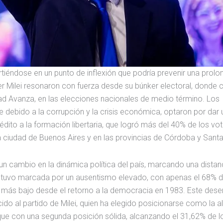
irtiéndose en un punto de inflexión que podría prevenir una prol
er Milei resonaron con fuerza desde su búnker electoral, donde 
tad Avanza, en las elecciones nacionales de medio término. Los
e debido a la corrupción y la crisis económica, optaron por dar
dito a la formación libertaria, que logró más del 40% de los vo
 ciudad de Buenos Aires y en las provincias de Córdoba y Santa
 un cambio en la dinámica política del país, marcando una distan
estuvo marcada por un ausentismo elevado, con apenas el 68% d
je más bajo desde el retorno a la democracia en 1983. Este des
o al partido de Milei, quien ha elegido posicionarse como la al
que con una segunda posición sólida, alcanzando el 31,62% de l