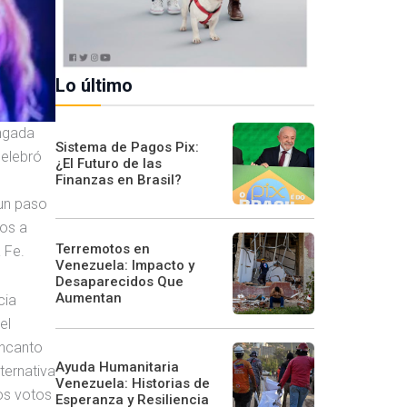
Lo último
ongada
Sistema de Pagos Pix:
celebró
¿El Futuro de las
Finanzas en Brasil?
 un paso
tos a
Terremotos en
 Fe.
Venezuela: Impacto y
Desaparecidos Que
Aumentan
cia
el
encanto
Ayuda Humanitaria
ternativa
Venezuela: Historias de
os votos
Esperanza y Resiliencia