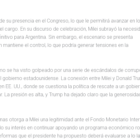
e de su presencia en el Congreso, lo que le permitirá avanzar en l
 cargo. En su discurso de celebración, Milei subrayó la necesi
initivo para Argentina. Sin embargo, el escenario se presenta
mantiene el control, lo que podría generar tensiones en la
smo se ha visto golpeado por una serie de escándalos de corrupc
el gobierno estadounidense. La conexión entre Milei y Donald Tr
en EE. UU., donde se cuestiona la política de rescate a un gobie
 La presión es alta, y Trump ha dejado claro que la generosida
 urnas otorga a Milei una legitimidad ante el Fondo Monetario Inte
ado su interés en continuar apoyando un programa económico ro
reformas que el presidente ha propuesto deberá evaluarse a lo l