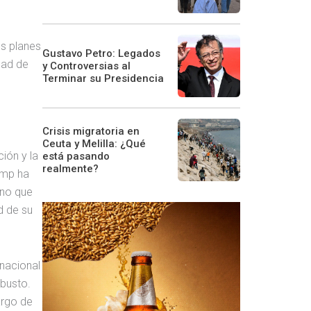
os planes
Gustavo Petro: Legados
dad de
y Controversias al
Terminar su Presidencia
Crisis migratoria en
Ceuta y Melilla: ¿Qué
ión y la
está pasando
realmente?
ump ha
rno que
d de su
rnacional
busto.
argo de