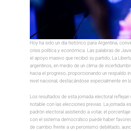
Hoy ha sido un día histórico para Argentina, conv
crisis política y económica. Las palabras de Javi
el apoyo masivo que recibió su partido, La Liber
argentinos, en medio de un clima de incertidumbr
hacia el progreso, proporcionando un respaldo iné
nivel nacional, destacándose especialmente en la
Los resultados de esta jornada electoral reflejan
notable con las elecciones previas. La jornada 
padrón electoral asistiendo a votar, el porcenta
con el sistema democrático puede haber favorecid
de cambio frente a un peronismo debilitado, aun