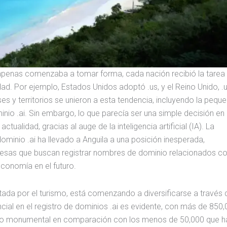
 apenas comenzaba a tomar forma, cada nación recibió la tarea
ad. Por ejemplo, Estados Unidos adoptó .us, y el Reino Unido, .u
s y territorios se unieron a esta tendencia, incluyendo la peque
ominio .ai. Sin embargo, lo que parecía ser una simple decisión en
ctualidad, gracias al auge de la inteligencia artificial (IA). La
ominio .ai ha llevado a Anguila a una posición inesperada,
resas que buscan registrar nombres de dominio relacionados con
conomía en el futuro.
ada por el turismo, está comenzando a diversificarse a través 
cial en el registro de dominios .ai es evidente, con más de 850
nto monumental en comparación con los menos de 50,000 que h