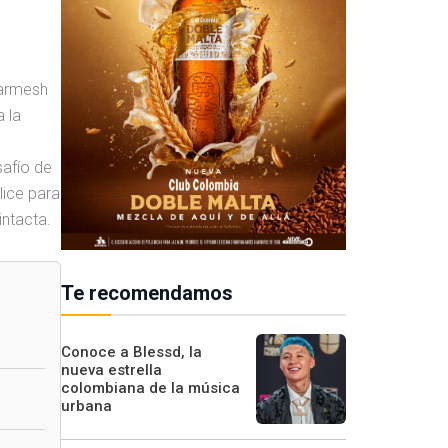
harmesh
 la
safío de
lice para
intacta.
Te recomendamos
Conoce a Blessd, la
nueva estrella
colombiana de la música
urbana