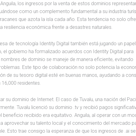
nguila, los ingresos por la venta de estos dominios representa
situándose como un complemento fundamental a su industria turís
huracanes que azota la isla cada año. Esta tendencia no solo ofr
a resiliencia económica frente a desastres naturales.
esa de tecnología Identity Digital también está jugando un papel
o, el gobierno ha formalizado acuerdos con Identity Digital para
 de nombres de dominio se maneje de manera eficiente, evitando
roblemas. Este tipo de colaboración no solo potencia la econo
ción de su tesoro digital esté en buenas manos, ayudando a const
 16,000 residentes.
ar su dominio de Internet. El caso de Tuvalu, una nación del Pací
nte. Tuvalu licenció su dominio .tv y recibió pagos significati
 beneficio recibido era equitativo. Anguila, al operar con un mo
sca aprovechar su talento local y el conocimiento del mercado p
 Esto trae consigo la esperanza de que los ingresos de .ai se 