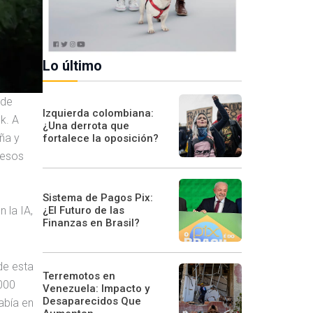
Lo último
 de
Izquierda colombiana:
k. A
¿Una derrota que
ña y
fortalece la oposición?
 esos
Sistema de Pagos Pix:
¿El Futuro de las
 la IA,
Finanzas en Brasil?
de esta
Terremotos en
,000
Venezuela: Impacto y
Desaparecidos Que
abía en