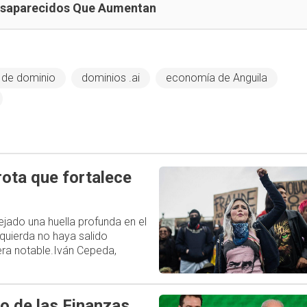
esaparecidos Que Aumentan
de dominio
dominios .ai
economía de Anguila
rota que fortalece
ejado una huella profunda en el
zquierda no haya salido
ra notable.Iván Cepeda,
o de las Finanzas