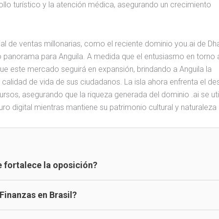
rollo turístico y la atención médica, asegurando un crecimiento
ial de ventas millonarias, como el reciente dominio you.ai de D
 panorama para Anguila. A medida que el entusiasmo en torno a
en que este mercado seguirá en expansión, brindando a Anguila la
calidad de vida de sus ciudadanos. La isla ahora enfrenta el de
rsos, asegurando que la riqueza generada del dominio .ai se uti
uro digital mientras mantiene su patrimonio cultural y naturaleza 
 fortalece la oposición?
 Finanzas en Brasil?