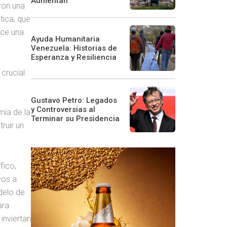
Aumentan
ron una
tica, que
ece una
Ayuda Humanitaria
Venezuela: Historias de
Esperanza y Resiliencia
 crucial
Gustavo Petro: Legados
y Controversias al
mía de la
Terminar su Presidencia
ruir un
fico,
vos a
delo de
ara
inviertan