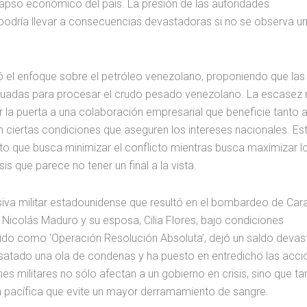
olapso económico del país. La presión de las autoridades
podría llevar a consecuencias devastadoras si no se observa u
ió el enfoque sobre el petróleo venezolano, proponiendo que las
ecuadas para procesar el crudo pesado venezolano. La escasez 
ir la puerta a una colaboración empresarial que beneficie tanto 
ciertas condiciones que aseguren los intereses nacionales. Es
to que busca minimizar el conflicto mientras busca maximizar l
s que parece no tener un final a la vista.
siva militar estadounidense que resultó en el bombardeo de Car
 Nicolás Maduro y su esposa, Cilia Flores, bajo condiciones
ido como ‘Operación Resolución Absoluta’, dejó un saldo devas
esatado una ola de condenas y ha puesto en entredicho las acc
s militares no sólo afectan a un gobierno en crisis, sino que t
ón pacífica que evite un mayor derramamiento de sangre.