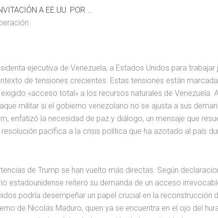
DELCY RODRÍGUEZ Y SU INVITACIÓN A EE.UU. POR COOPERACIÓN
operación
esidenta ejecutiva de Venezuela, a Estados Unidos para trabajar 
texto de tensiones crecientes. Estas tensiones están marcada
exigido «acceso total» a los recursos naturales de Venezuela. 
ue militar si el gobierno venezolano no se ajusta a sus deman
m, enfatizó la necesidad de paz y diálogo, un mensaje que res
solución pacífica a la crisis política que ha azotado al país du
vertencias de Trump se han vuelto más directas. Según declaraci
ario estadounidense reiteró su demanda de un acceso irrevocabl
dos podría desempeñar un papel crucial en la reconstrucción de
ierno de Nicolás Maduro, quien ya se encuentra en el ojo del hu