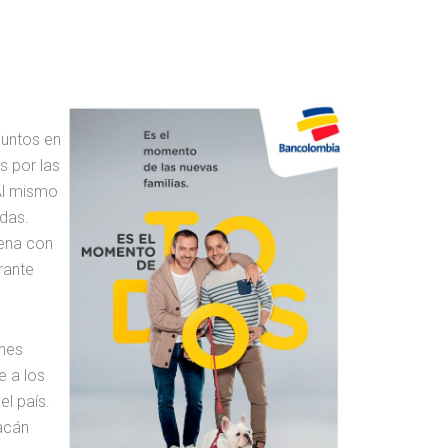
juntos en
s por las
Al mismo
das.
uena con
rante
ones
e a los
l país.
racán