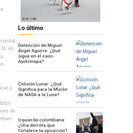
na
Lo último
mundial
Detención de Miguel
a EE.UU.
Ángel Aguirre: ¿Qué
sigue en el caso
ta
Ayotzinapa?
os
Colisión Lunar: ¿Qué
acas y
Significa para la Misión
de NASA a la Luna?
tador,
iones de
ambién
Izquierda colombiana:
¿Una derrota que
fortalece la oposición?