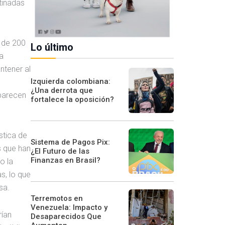
tinadas
s de 200
Lo último
a
ntener al
Izquierda colombiana:
¿Una derrota que
parecen
fortalece la oposición?
stica de
Sistema de Pagos Pix:
s que han
¿El Futuro de las
Finanzas en Brasil?
o la
s, lo que
sa.
Terremotos en
Venezuela: Impacto y
rían
Desaparecidos Que