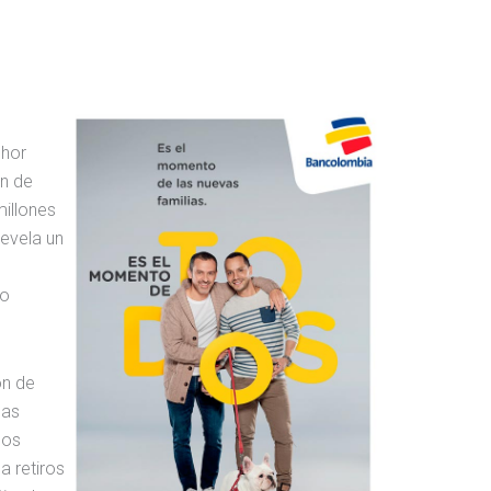
Phor
ón de
millones
revela un
to
ón de
nas
los
a retiros