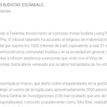
CORRUPCIÓN EN TEMPLOS BUDISTAS: ESCÁNDALO EN TAILANDIA
ilandia
do a Tailandia, involucrando al conocido monje budista Luang 
hu. El tribunal tailandés ha acusado al religioso de malversaci
al que supera los 1000 millones de baht, equivalente a casi 31 
onmoción en la comunidad budista y en la sociedad en general, 
as a ofrecer asistencia a personas que viven con el Virus de
onje, hasta ahora venerado por su labor humanitaria, se ha vis
esentada en marzo, que alertó sobre irregularidades en la gesti
 dirige un centro de acogida para aproximadamente 2000 perso
ficina Central de Investigaciones (CIB) han revelado que uno de 
Sapsubbsakul, conocido popularmente como ‘Mor Bee’, realizab