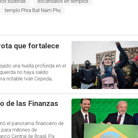
los budistas
escándalos en templos
templo Phra Bat Nam Phu
rota que fortalece
ejado una huella profunda en el
zquierda no haya salido
ra notable.Iván Cepeda,
o de las Finanzas
ionó el panorama financiero de
 para millones de
nco Central de Brasil, Pix