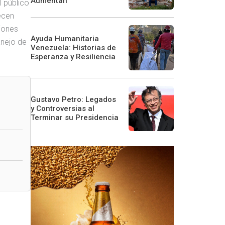
Aumentan
l público
ecen
iones
Ayuda Humanitaria
anejo de
Venezuela: Historias de
Esperanza y Resiliencia
Gustavo Petro: Legados
y Controversias al
Terminar su Presidencia