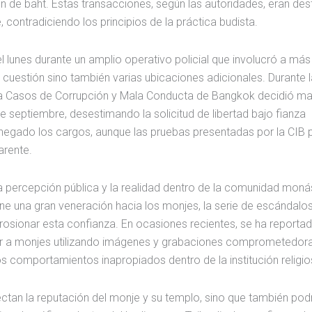
ón de baht. Estas transacciones, según las autoridades, eran des
 contradiciendo los principios de la práctica budista.
l lunes durante un amplio operativo policial que involucró a má
 cuestión sino también varias ubicaciones adicionales. Durante l
para Casos de Corrupción y Mala Conducta de Bangkok decidió ma
e septiembre, desestimando la solicitud de libertad bajo fianza
egado los cargos, aunque las pruebas presentadas por la CIB 
arente.
 la percepción pública y la realidad dentro de la comunidad moná
tiene una gran veneración hacia los monjes, la serie de escándalo
sionar esta confianza. En ocasiones recientes, se ha reportad
ar a monjes utilizando imágenes y grabaciones comprometedora
s comportamientos inapropiados dentro de la institución religio
ctan la reputación del monje y su templo, sino que también pod