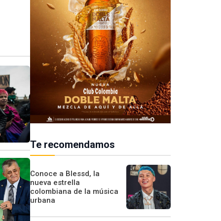
Te recomendamos
Conoce a Blessd, la
nueva estrella
colombiana de la música
urbana