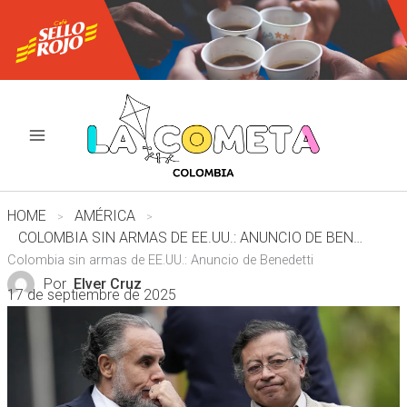
Ir
al
contenido
HOME
AMÉRICA
COLOMBIA SIN ARMAS DE EE.UU.: ANUNCIO DE BENEDETTI
Colombia sin armas de EE.UU.: Anuncio de Benedetti
Por
Elver Cruz
17 de septiembre de 2025