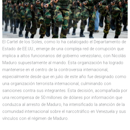
El Cartel de los Soles, como lo ha catalogado el Departamento de
Estado de EE.UU., emerge de una compleja red de corrupción que
implica a altos funcionarios del gobierno venezolano, con Nicolás
Maduro supuestamente al mando. Esta organización ha logrado
mantenerse en el centro de la controversia internacional,
especialmente desde que en julio de este año fue designado como
una organización terrorista internacional, culminando con
sanciones contra sus integrantes. Esta decisión, acompañada por
una recompensa de 50 millones de dólares por información que
conduzca al arresto de Maduro, ha intensificado la atención de la
comunidad internacional sobre el narcotráfico en Venezuela y sus
vínculos con el régimen de Maduro.