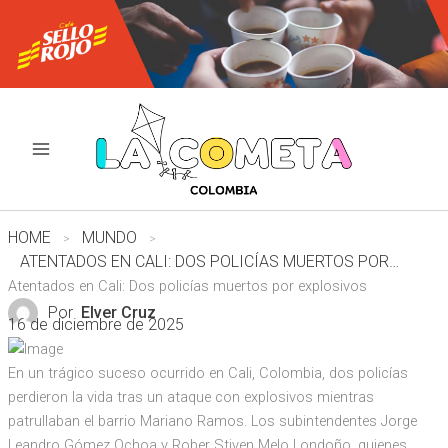
Ir
al
contenido
HOME
MUNDO
ATENTADOS EN CALI: DOS POLICÍAS MUERTOS POR EXPLOSIVOS
Atentados en Cali: Dos policías muertos por explosivos
Por
Elver Cruz
16 de diciembre de 2025
En un trágico suceso ocurrido en Cali, Colombia, dos policías
perdieron la vida tras un ataque con explosivos mientras
patrullaban el barrio Mariano Ramos. Los subintendentes Jorge
Leandro Gómez Ochoa y Rober Stiven Melo Londoño, quienes