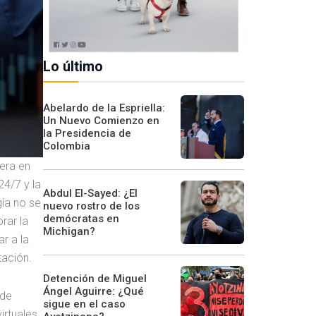
Lo último
Abelardo de la Espriella:
Un Nuevo Comienzo en
la Presidencia de
Colombia
nera en
4/7 y la
Abdul El-Sayed: ¿El
gía no se
nuevo rostro de los
demócratas en
rar la
Michigan?
r a la
tación.
Detención de Miguel
Ángel Aguirre: ¿Qué
 de
sigue en el caso
irtuales