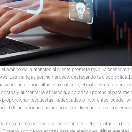
en el ámbito de la atención al cliente promete revolucionar la ma
es. Las ventajas son numerosas, destacando la disponibilidad 2
a variedad de consultas. Sin embargo, el éxito de esta tecnolo
ostos y aumentar la eficiencia, sino por su potencial para mejo
o proporcionar respuestas inadecuadas o frustrantes, puede lleva
cesidad de un enfoque cuidadoso y bien diseñado en su implemen
o tres errores críticos que las empresas deben evitar a la hora
e. Primero, uno de los errores más delatados es utilizar agentes v