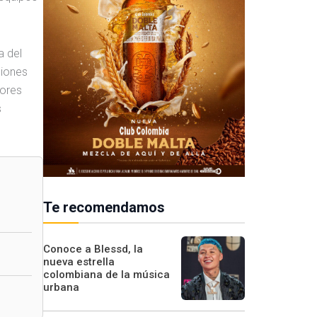
a del
ciones
rores
s
Te recomendamos
Conoce a Blessd, la
nueva estrella
colombiana de la música
urbana