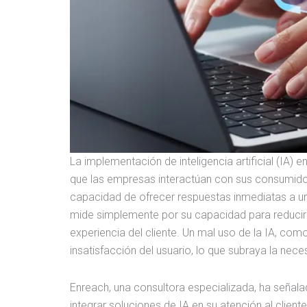
La implementación de inteligencia artificial (IA) 
que las empresas interactúan con sus consumidor
capacidad de ofrecer respuestas inmediatas a un
mide simplemente por su capacidad para reducir c
experiencia del cliente. Un mal uso de la IA, com
insatisfacción del usuario, lo que subraya la ne
Enreach, una consultora especializada, ha señalad
integrar soluciones de IA en su atención al client