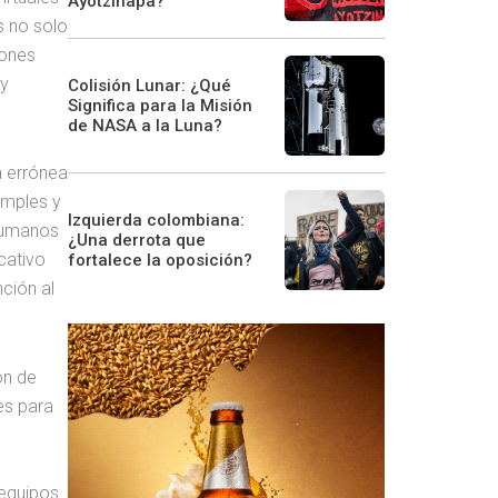
Ayotzinapa?
s no solo
iones
 y
Colisión Lunar: ¿Qué
Significa para la Misión
de NASA a la Luna?
a errónea
imples y
Izquierda colombiana:
 humanos
¿Una derrota que
cativo
fortalece la oposición?
ción al
ón de
es para
 equipos