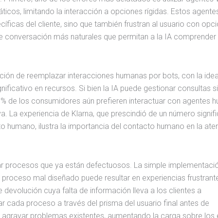
os, limitando la interacción a opciones rígidas. Estos agente
ficas del cliente, sino que también frustran al usuario con opc
 de conversación más naturales que permitan a la IA comprender
ación de reemplazar interacciones humanas por bots, con la ide
nificativo en recursos. Si bien la IA puede gestionar consultas s
70% de los consumidores aún prefieren interactuar con agentes
a. La experiencia de Klarna, que prescindió de un número signifi
to humano, ilustra la importancia del contacto humano en la aten
izar procesos que ya están defectuosos. La simple implementaci
Un proceso mal diseñado puede resultar en experiencias frustrant
 devolución cuya falta de información lleva a los clientes a
ar cada proceso a través del prisma del usuario final antes de
 de agravar problemas existentes, aumentando la carga sobre los